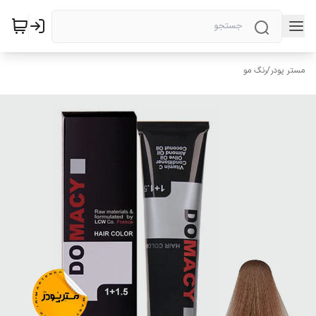
مستر پودر
/
رنگ مو