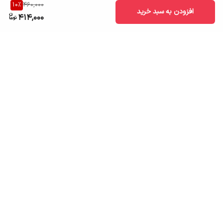
10
%
460,000
افزودن به سبد خرید
414,000
برگشت به بالا
ارسال به سراسر کشور
تضمین اصالت کالا
قیمت قابل رقابت
درگاه پرداخت امن