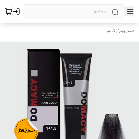
مستر پودر
/
رنگ مو