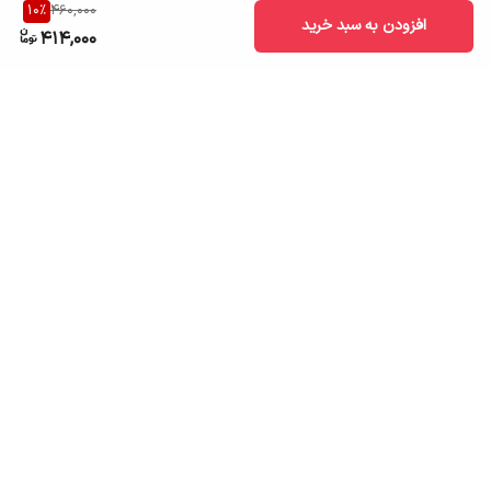
10
%
460,000
افزودن به سبد خرید
414,000
برگشت به بالا
ارسال به سراسر کشور
تضمین اصالت کالا
قیمت قابل رقابت
درگاه پرداخت امن