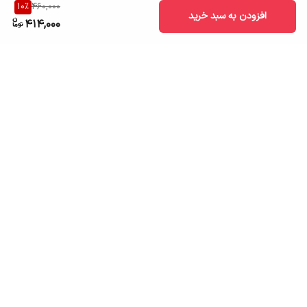
10
%
460,000
افزودن به سبد خرید
414,000
برگشت به بالا
ارسال به سراسر کشور
تضمین اصالت کالا
قیمت قابل رقابت
درگاه پرداخت امن