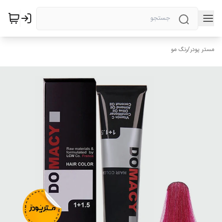
مستر پودر
/
رنگ مو