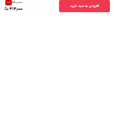
10
%
460,000
افزودن به سبد خرید
414,000
برگشت به بالا
ارسال به سراسر کشور
تضمین اصالت کالا
قیمت قابل رقابت
درگاه پرداخت امن