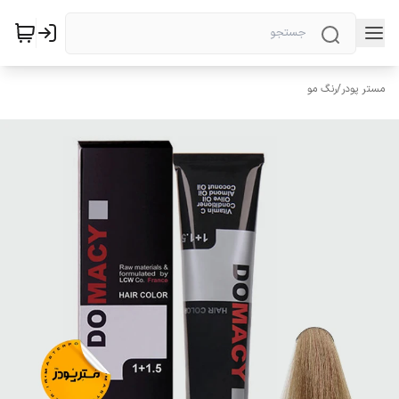
مستر پودر
/
رنگ مو