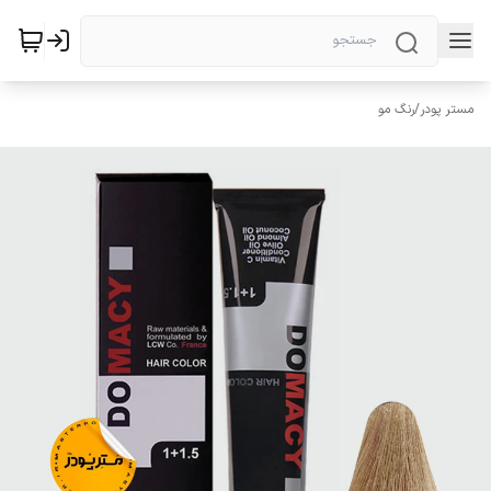
مستر پودر
/
رنگ مو