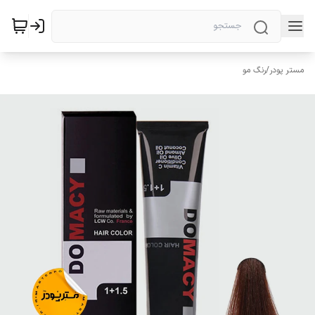
مستر پودر
/
رنگ مو