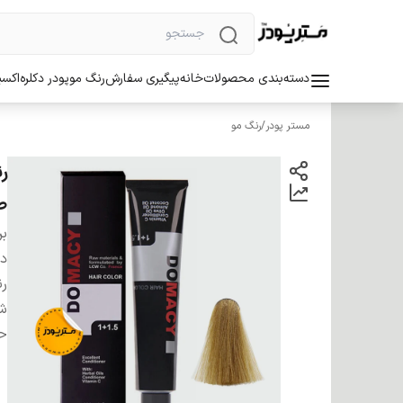
دسته‌بندی محصولات
خانه
پیگیری سفارش
رنگ مو
پودر دکلره
اکسی
مستر پودر
/
رنگ مو
ط
بر
دس
ر
شم
ح