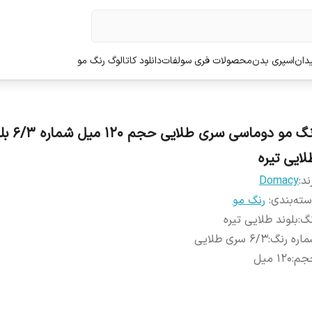
دان
اسپری بدن
محصولات فری سولفات
دانلود کاتالوگ رنگ مو
رنگ مو دوماسی سری طلا
لایی تیره
ند:
Domacy
ته‌بندی
:
رنگ مو
نگ
:
بلوند طلایی تیره
اره رنگ
:
6/3 سری طلایی
جم
:
120 میل