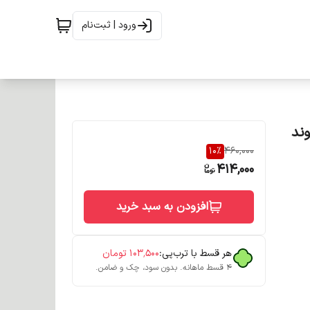
ورود | ثبت‌نام
یی حجم 120 میل شماره 6/3 بلوند
10
%
460,000
414,000
افزودن به سبد خرید
هر قسط با ترب‌پی:
۱۰۳٬۵۰۰
تومان
۴ قسط ماهانه. بدون سود، چک و ضامن.