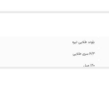
بلوند طلایی تیره
6/3 سری طلایی
120 میل