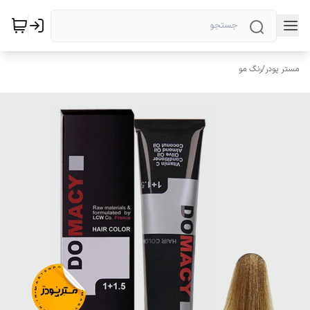
مستر پودر
/
رنگ مو