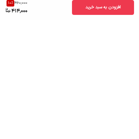
10
%
460,000
افزودن به سبد خرید
414,000
برگشت به بالا
ارسال به سراسر کشور
تضمین اصالت کالا
قیمت قابل رقابت
درگاه پرداخت امن