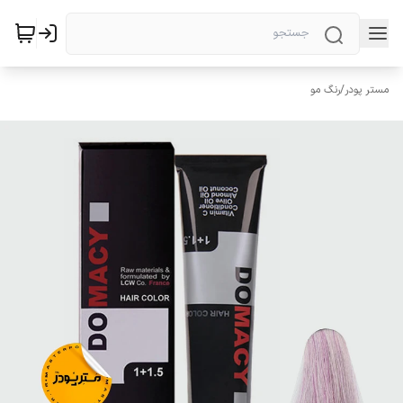
مستر پودر
/
رنگ مو