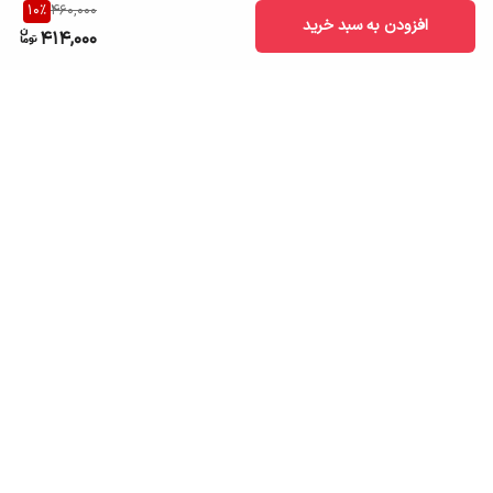
10
%
460,000
افزودن به سبد خرید
414,000
برگشت به بالا
ارسال به سراسر کشور
تضمین اصالت کالا
قیمت قابل رقابت
درگاه پرداخت امن