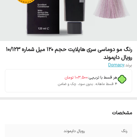
رنگ مو دوماسی سری هایلایت حجم 120 میل شماره 10/123
رویال دایموند
برند:
Domacy
هر قسط با ترب‌پی:
۱۰۳٬۵۰۰
تومان
۴ قسط ماهانه. بدون سود، چک و ضامن.
مشخصات
رنگ
رویال دایموند