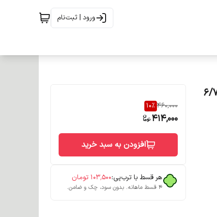
ورود | ثبت‌نام
 شاه بلوطی حجم 120 میل شماره 6/76
10
%
460,000
414,000
افزودن به سبد خرید
هر قسط با ترب‌پی:
۱۰۳٬۵۰۰
تومان
۴ قسط ماهانه. بدون سود، چک و ضامن.