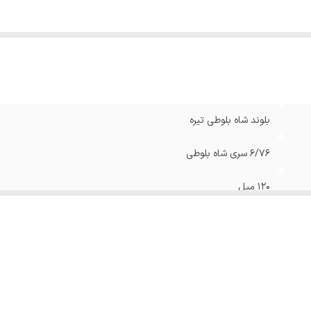
بلوند شاه بلوطی تیره
6/76 سری شاه بلوطی
120 میل