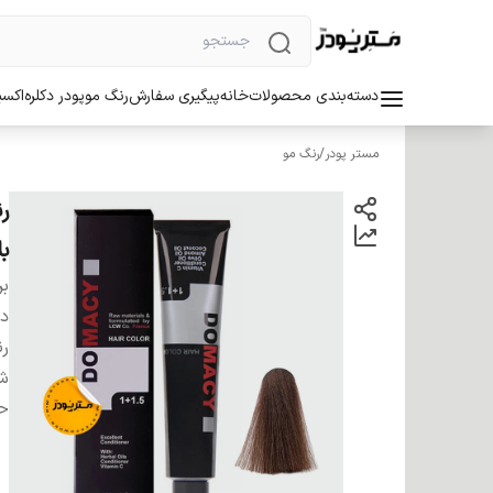
دسته‌بندی محصولات
خانه
پیگیری سفارش
رنگ مو
پودر دکلره
اکسی
مستر پودر
/
رنگ مو
ب
بر
دس
ر
شم
ح