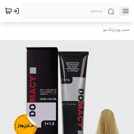
مستر پودر
/
رنگ مو