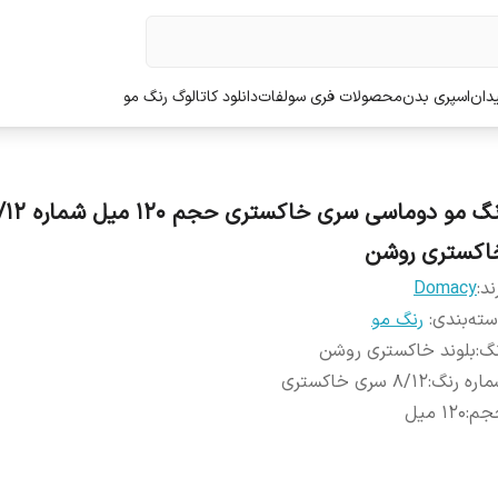
دان
اسپری بدن
محصولات فری سولفات
دانلود کاتالوگ رنگ مو
اکستری روشن
ند:
Domacy
ته‌بندی
:
رنگ مو
نگ
:
بلوند خاکستری روشن
اره رنگ
:
8/12 سری خاکستری
جم
:
120 میل