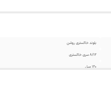
بلوند خاکستری روشن
8/12 سری خاکستری
120 میل