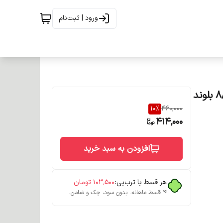
ورود | ثبت‌نام
رنگ مو دوماسی سری خاکستری حجم 120 میل شماره 8/12 بلوند
10
%
460,000
414,000
افزودن به سبد خرید
هر قسط با ترب‌پی:
۱۰۳٬۵۰۰
تومان
۴ قسط ماهانه. بدون سود، چک و ضامن.