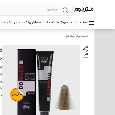
دسته‌بندی محصولات
خانه
پیگیری سفارش
رنگ مو
پودر دکلره
اکسی
مستر پودر
/
رنگ مو
خ
بر
دس
ر
شم
ح