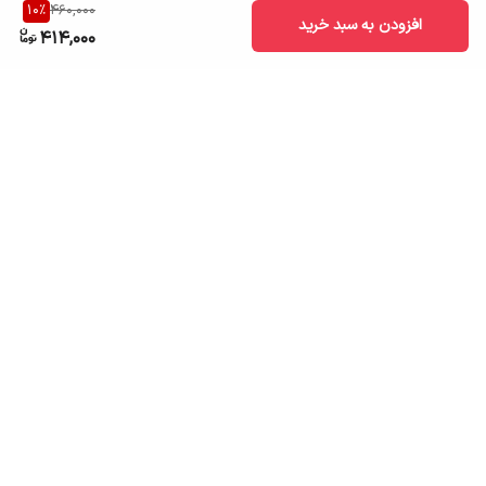
10
%
460,000
افزودن به سبد خرید
414,000
برگشت به بالا
ارسال به سراسر کشور
تضمین اصالت کالا
قیمت قابل رقابت
درگاه پرداخت امن