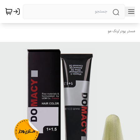
مستر پودر
/
رنگ مو