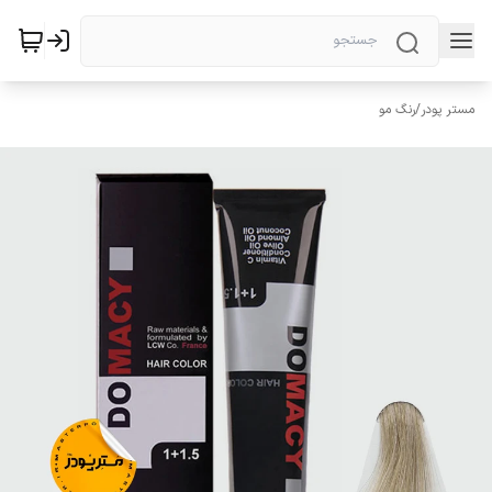
مستر پودر
/
رنگ مو