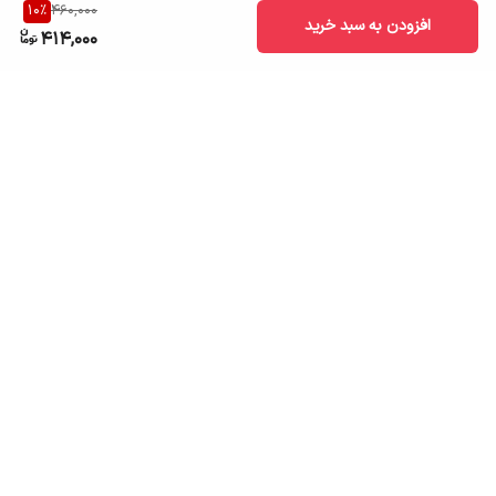
10
%
460,000
افزودن به سبد خرید
414,000
برگشت به بالا
ارسال به سراسر کشور
تضمین اصالت کالا
قیمت قابل رقابت
درگاه پرداخت امن