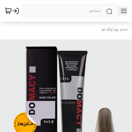
مستر پودر
/
رنگ مو