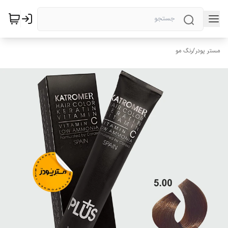
مستر پودر
/
رنگ مو