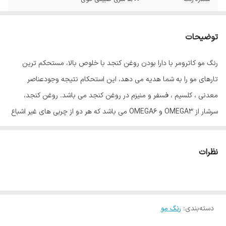
توضیحات
رنگ مو کاترومر با دارا بودن روغن کنجد با خلوص بالا، مستحکم ترین
تارهای مو را به شما هدیه می دهد، این استحکام نتیجه وجودعناصر
معدنی ، کلسیم ، فسفر و منیزم در روغن کنجد می باشد. روغن کنجد،
سرشار از OMEGA3 و OMEGA6 می باشد که هر دو از چربی های غیر اشباع
مفید برای بدن انسان می باشند، و گیسوان را درمقابل رادیکالهای آزاد و
آلودگی های محیطی محافظت می نماید. روغن آلوورا موجود در این رنگ
نظرات
مو باعث ایجاد بالاترین درجه نرمی گیسوان، پس از رنگ نمودن می باشد،
این روغن بعلت دارا بودن اسید چرب همخوان با متابولیسم بدن، کاملاً
جذب تارهای مو گردیده، درخشش و نرمی بی همتایی به گیسوان می
دسته‌بندی
:
رنگ مو
بخشد، روغن جوانه گندم موجود در رنگ مو کاترومر کار تقویت گیسوان را
با اتکا به ویتامینهای B و E موجود در آن به عهده دارد. ویتامین C موجود