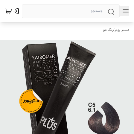
مستر پودر
/
رنگ مو