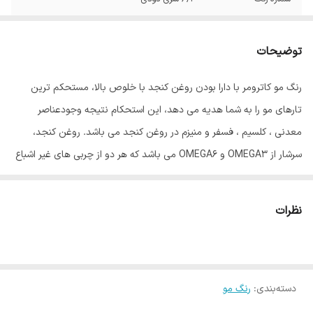
توضیحات
رنگ مو کاترومر با دارا بودن روغن کنجد با خلوص بالا، مستحکم ترین
تارهای مو را به شما هدیه می دهد، این استحکام نتیجه وجودعناصر
معدنی ، کلسیم ، فسفر و منیزم در روغن کنجد می باشد. روغن کنجد،
سرشار از OMEGA3 و OMEGA6 می باشد که هر دو از چربی های غیر اشباع
مفید برای بدن انسان می باشند، و گیسوان را درمقابل رادیکالهای آزاد و
آلودگی های محیطی محافظت می نماید. روغن آلوورا موجود در این رنگ
نظرات
مو باعث ایجاد بالاترین درجه نرمی گیسوان، پس از رنگ نمودن می باشد،
این روغن بعلت دارا بودن اسید چرب همخوان با متابولیسم بدن، کاملاً
جذب تارهای مو گردیده، درخشش و نرمی بی همتایی به گیسوان می
دسته‌بندی
:
رنگ مو
بخشد، روغن جوانه گندم موجود در رنگ مو کاترومر کار تقویت گیسوان را
با اتکا به ویتامینهای B و E موجود در آن به عهده دارد. ویتامین C موجود