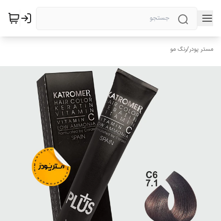
مستر پودر
/
رنگ مو