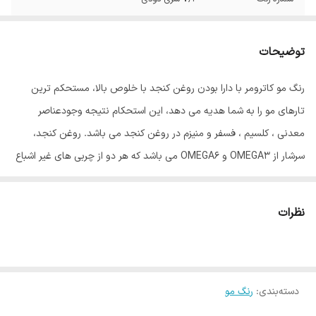
توضیحات
رنگ مو کاترومر با دارا بودن روغن کنجد با خلوص بالا، مستحکم ترین
تارهای مو را به شما هدیه می دهد، این استحکام نتیجه وجودعناصر
معدنی ، کلسیم ، فسفر و منیزم در روغن کنجد می باشد. روغن کنجد،
سرشار از OMEGA3 و OMEGA6 می باشد که هر دو از چربی های غیر اشباع
مفید برای بدن انسان می باشند، و گیسوان را درمقابل رادیکالهای آزاد و
آلودگی های محیطی محافظت می نماید. روغن آلوورا موجود در این رنگ
نظرات
مو باعث ایجاد بالاترین درجه نرمی گیسوان، پس از رنگ نمودن می باشد،
این روغن بعلت دارا بودن اسید چرب همخوان با متابولیسم بدن، کاملاً
جذب تارهای مو گردیده، درخشش و نرمی بی همتایی به گیسوان می
دسته‌بندی
:
رنگ مو
بخشد، روغن جوانه گندم موجود در رنگ مو کاترومر کار تقویت گیسوان را
با اتکا به ویتامینهای B و E موجود در آن به عهده دارد. ویتامین C موجود