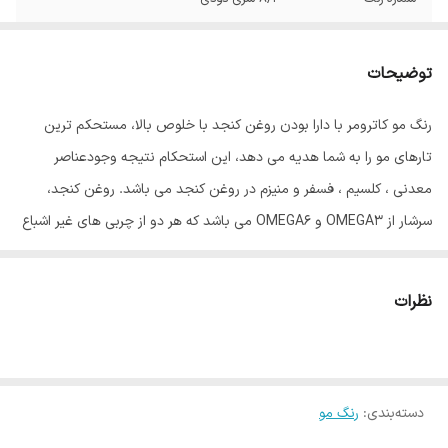
توضیحات
رنگ مو کاترومر با دارا بودن روغن کنجد با خلوص بالا، مستحکم ترین
تارهای مو را به شما هدیه می دهد، این استحکام نتیجه وجودعناصر
معدنی ، کلسیم ، فسفر و منیزم در روغن کنجد می باشد. روغن کنجد،
سرشار از OMEGA3 و OMEGA6 می باشد که هر دو از چربی های غیر اشباع
مفید برای بدن انسان می باشند، و گیسوان را درمقابل رادیکالهای آزاد و
آلودگی های محیطی محافظت می نماید. روغن آلوورا موجود در این رنگ
نظرات
مو باعث ایجاد بالاترین درجه نرمی گیسوان، پس از رنگ نمودن می باشد،
این روغن بعلت دارا بودن اسید چرب همخوان با متابولیسم بدن، کاملاً
جذب تارهای مو گردیده، درخشش و نرمی بی همتایی به گیسوان می
دسته‌بندی
:
رنگ مو
بخشد، روغن جوانه گندم موجود در رنگ مو کاترومر کار تقویت گیسوان را
با اتکا به ویتامینهای B و E موجود در آن به عهده دارد. ویتامین C موجود