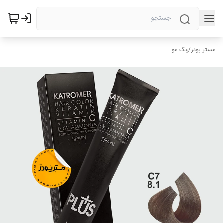
مستر پودر
/
رنگ مو