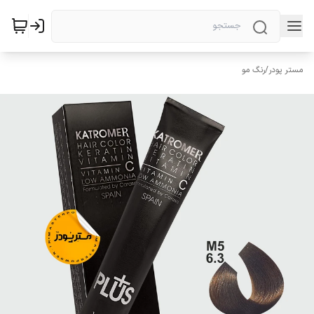
مستر پودر
/
رنگ مو