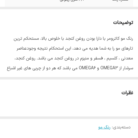
توضیحات
رنگ مو کاترومر با دارا بودن روغن کنجد با خلوص بالا، مستحکم ترین
تارهای مو را به شما هدیه می دهد، این استحکام نتیجه وجودعناصر
معدنی ، کلسیم ، فسفر و منیزم در روغن کنجد می باشد. روغن کنجد،
سرشار از OMEGA3 و OMEGA6 می باشد که هر دو از چربی های غیر اشباع
مفید برای بدن انسان می باشند، و گیسوان را درمقابل رادیکالهای آزاد و
آلودگی های محیطی محافظت می نماید. روغن آلوورا موجود در این رنگ
نظرات
مو باعث ایجاد بالاترین درجه نرمی گیسوان، پس از رنگ نمودن می باشد،
این روغن بعلت دارا بودن اسید چرب همخوان با متابولیسم بدن، کاملاً
جذب تارهای مو گردیده، درخشش و نرمی بی همتایی به گیسوان می
دسته‌بندی
:
رنگ مو
بخشد، روغن جوانه گندم موجود در رنگ مو کاترومر کار تقویت گیسوان را
با اتکا به ویتامینهای B و E موجود در آن به عهده دارد. ویتامین C موجود