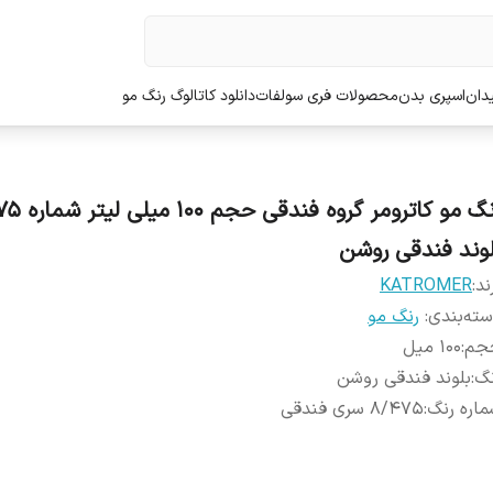
دان
اسپری بدن
محصولات فری سولفات
دانلود کاتالوگ رنگ مو
رنگ مو کاترومر گروه
لوند فندقی روشن
ند:
KATROMER
ته‌بندی
:
رنگ مو
جم
:
100 میل
نگ
:
بلوند فندقی روشن
اره رنگ
:
8/475 سری فندقی