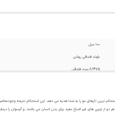
100 میل
بلوند فندقی روشن
8/475 سری فندقی
مستحکم ترین تارهای مو را به شما هدیه می دهد، این استحکام نتیجه وجودعناصر
ر از OMEGA3 و OMEGA6 می باشد که هر دو از چربی های غیر اشباع مفید برای بدن انسان می باشند، و 