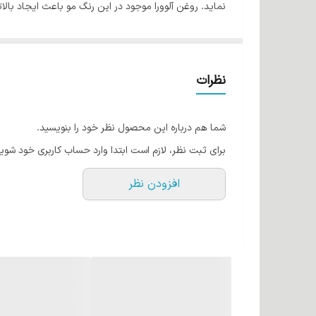
نماید. روغن آلوورا موجود در این رنگ مو باعث ایجاد با
ویتامین C موجود در رنگ مو کاترومر، باعث رشد س
است که بعد از عمل رنگ آمیزی کاملا برای شما قابل لمس خ
نظرات
در بین رنگدانه های موجود در جهان بوده و بیشترین حد ن
شما هم درباره این محصول نظر خود را بنویسید.
درهنگام رنگ پذیری با ترمیم بافت کورتکس مو علاوه بر ترم
برای ثبت نظر، لازم است ابتدا وارد حساب کاربری خود شوید
افزودن نظر