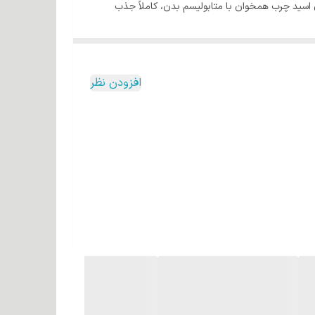
ن اسید چرب همخوان با متابولیسم بدن، کاملاً جذب
تارهای مو گردیده، درخشش و نرمی بی همتایی به گیسوان می بخشد، روغن جوانه گندم موجود در رنگ مو کاترومر کار تقویت گیسوان را با اتکا به ویتامینهای B و E موجود در آن به عهده دارد.
گر رنگها بدلیل وجود گاز آمونیاک خالص با غلظت پایین
 کیفیت ترین رنگدانه ها که دارای ریزترین سایز موجود
افزودن نظر
ولیز شده جهت ترمیم کلیه تاثیرات سوء محیطی بر روی مو
ر، کراتین با گرید بهداشتی A می باشد که بالاترین سطح نفوذ را برای این ماده بر روی مو ایجاد می نماید، کراتین
 پذیری مو نقشی کاملاً مستقیم را ایفا می نماید.