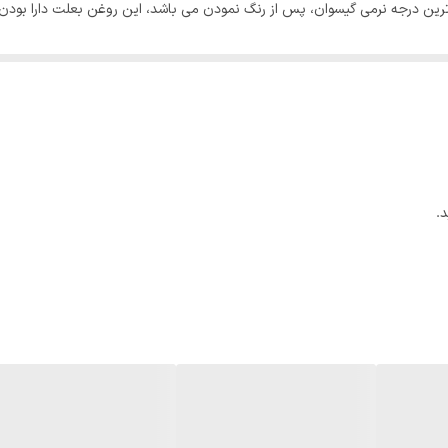
لاترین درجه نرمی گیسوان، پس از رنگ نمودن می باشد، این روغن بعلت دارا بود
لولی و ترمیم سلولهای آسیب دیده گیسوان می گردد. ارجحیت رنگ موی کاترومر بر دی
واهد بود. دوام مثال زدنی رنگ موی کاترومر بر روی گیسوان بدلیل استفاده از با
فوذ رنگدانه را به داخل مو ایجاد می نماید.رنگ موی کاترومر حاوی کراتین هیدر
و احیای مجدد سلامت گیسوان می باشد. کراتین بکار رفته در رنگ موی کاتروم
یم، باعث بالا بردن سطح نفوذ رنگدانه ها به داخل مو می گردد که در دوام و رنگ
.