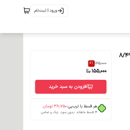
ورود | ثبت‌نام
 فندقی حجم 100 میلی لیتر شماره 8/475
6
%
165,000
155,000
افزودن به سبد خرید
هر قسط با ترب‌پی:
۳۸٬۷۵۰
تومان
۴ قسط ماهانه. بدون سود، چک و ضامن.