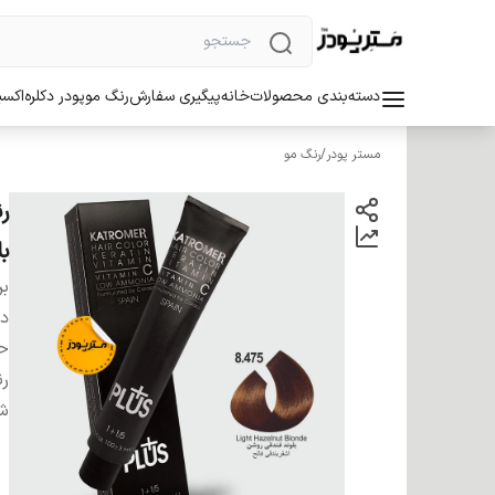
دسته‌بندی محصولات
خانه
پیگیری سفارش
رنگ مو
پودر دکلره
اکسی
مستر پودر
/
رنگ مو
ب
بر
دس
ح
ر
شم