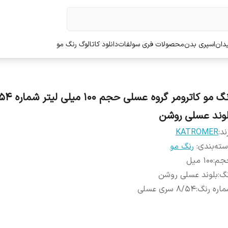
دان
اسپری بدن
محصولات فری سولفات
دانلود کاتالوگ رنگ مو
رنگ مو کاترومر گروه عسلی حجم
لوند عسلی روشن
ند:
KATROMER
ته‌بندی
:
رنگ مو
جم
:
100 میل
نگ
:
بلوند عسلی روشن
اره رنگ
:
8/54 سری عسلی