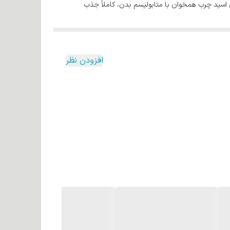
ن اسید چرب همخوان با متابولیسم بدن، کاملاً جذب
تارهای مو گردیده، درخشش و نرمی بی همتایی به گیسوان می بخشد، روغن جوانه گندم موجود در رنگ مو کاترومر کار تقویت گیسوان را با اتکا به ویتامینهای B و E موجود در آن به عهده دارد.
گر رنگها بدلیل وجود گاز آمونیاک خالص با غلظت پایین
 کیفیت ترین رنگدانه ها که دارای ریزترین سایز موجود
افزودن نظر
ولیز شده جهت ترمیم کلیه تاثیرات سوء محیطی بر روی مو
ر، کراتین با گرید بهداشتی A می باشد که بالاترین سطح نفوذ را برای این ماده بر روی مو ایجاد می نماید، کراتین
 پذیری مو نقشی کاملاً مستقیم را ایفا می نماید.