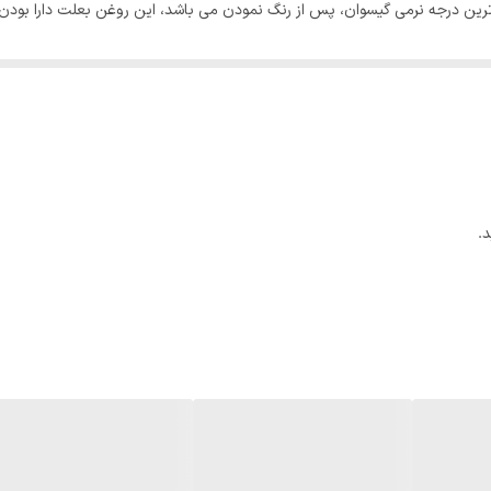
لاترین درجه نرمی گیسوان، پس از رنگ نمودن می باشد، این روغن بعلت دارا بود
لولی و ترمیم سلولهای آسیب دیده گیسوان می گردد. ارجحیت رنگ موی کاترومر بر دی
واهد بود. دوام مثال زدنی رنگ موی کاترومر بر روی گیسوان بدلیل استفاده از با
فوذ رنگدانه را به داخل مو ایجاد می نماید.رنگ موی کاترومر حاوی کراتین هیدر
و احیای مجدد سلامت گیسوان می باشد. کراتین بکار رفته در رنگ موی کاتروم
یم، باعث بالا بردن سطح نفوذ رنگدانه ها به داخل مو می گردد که در دوام و رنگ
.