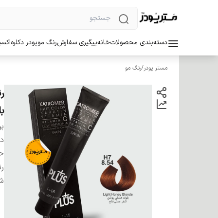
دسته‌بندی محصولات
خانه
پیگیری سفارش
رنگ مو
پودر دکلره
اکسی
مستر پودر
/
رنگ مو
ب
بر
دس
ح
ر
شم