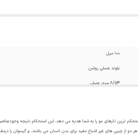
100 میل
بلوند عسلی روشن
8/54 سری عسلی
مستحکم ترین تارهای مو را به شما هدیه می دهد، این استحکام نتیجه وجودعناصر
ر از OMEGA3 و OMEGA6 می باشد که هر دو از چربی های غیر اشباع مفید برای بدن انسان می باشند، و 