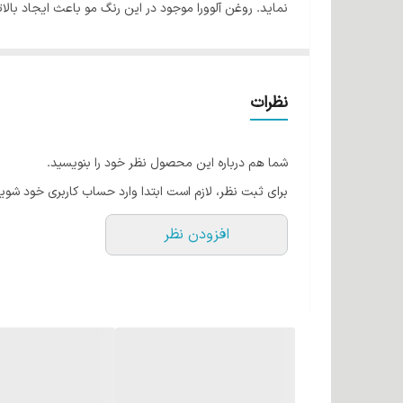
نماید. روغن آلوورا موجود در این رنگ مو باعث ایجاد با
ویتامین C موجود در رنگ مو کاترومر، باعث رشد س
است که بعد از عمل رنگ آمیزی کاملا برای شما قابل لمس خ
نظرات
در بین رنگدانه های موجود در جهان بوده و بیشترین حد ن
شما هم درباره این محصول نظر خود را بنویسید.
درهنگام رنگ پذیری با ترمیم بافت کورتکس مو علاوه بر ترم
برای ثبت نظر، لازم است ابتدا وارد حساب کاربری خود شوید
افزودن نظر