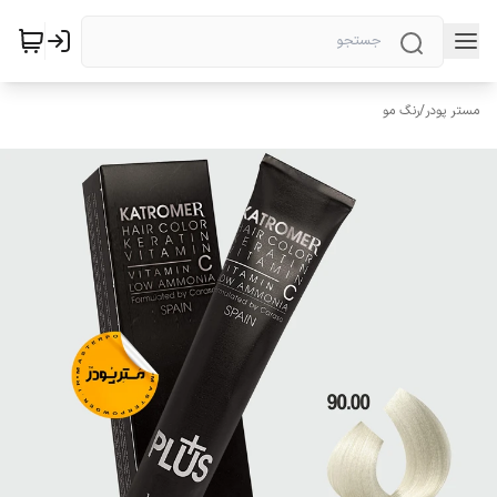
مستر پودر
/
رنگ مو