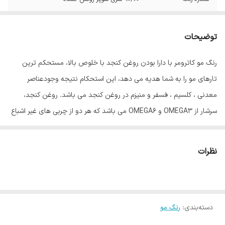
توضیحات
رنگ مو کاترومر با دارا بودن روغن کنجد با خلوص بالا، مستحکم ترین
تارهای مو را به شما هدیه می دهد، این استحکام نتیجه وجودعناصر
معدنی ، کلسیم ، فسفر و منیزم در روغن کنجد می باشد. روغن کنجد،
سرشار از OMEGA3 و OMEGA6 می باشد که هر دو از چربی های غیر اشباع
مفید برای بدن انسان می باشند، و گیسوان را درمقابل رادیکالهای آزاد و
آلودگی های محیطی محافظت می نماید. روغن آلوورا موجود در این رنگ
نظرات
مو باعث ایجاد بالاترین درجه نرمی گیسوان، پس از رنگ نمودن می باشد،
این روغن بعلت دارا بودن اسید چرب همخوان با متابولیسم بدن، کاملاً
جذب تارهای مو گردیده، درخشش و نرمی بی همتایی به گیسوان می
دسته‌بندی
:
رنگ مو
بخشد، روغن جوانه گندم موجود در رنگ مو کاترومر کار تقویت گیسوان را
با اتکا به ویتامینهای B و E موجود در آن به عهده دارد. ویتامین C موجود