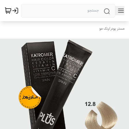
مستر پودر
/
رنگ مو