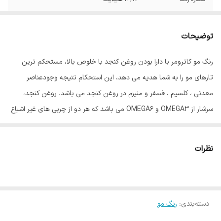
توضیحات
رنگ مو کاترومر با دارا بودن روغن کنجد با خلوص بالا، مستحکم ترین
تارهای مو را به شما هدیه می دهد، این استحکام نتیجه وجودعناصر
معدنی ، کلسیم ، فسفر و منیزم در روغن کنجد می باشد. روغن کنجد،
سرشار از OMEGA3 و OMEGA6 می باشد که هر دو از چربی های غیر اشباع
مفید برای بدن انسان می باشند، و گیسوان را درمقابل رادیکالهای آزاد و
آلودگی های محیطی محافظت می نماید. روغن آلوورا موجود در این رنگ
نظرات
مو باعث ایجاد بالاترین درجه نرمی گیسوان، پس از رنگ نمودن می باشد،
این روغن بعلت دارا بودن اسید چرب همخوان با متابولیسم بدن، کاملاً
جذب تارهای مو گردیده، درخشش و نرمی بی همتایی به گیسوان می
دسته‌بندی
:
رنگ مو
بخشد، روغن جوانه گندم موجود در رنگ مو کاترومر کار تقویت گیسوان را
با اتکا به ویتامینهای B و E موجود در آن به عهده دارد. ویتامین C موجود