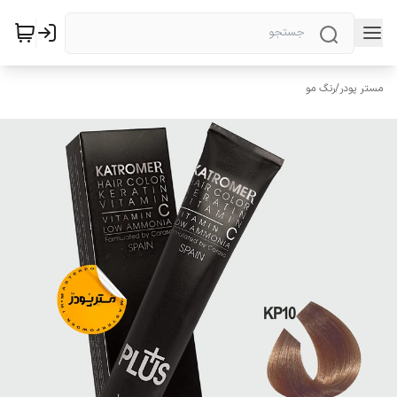
مستر پودر
/
رنگ مو