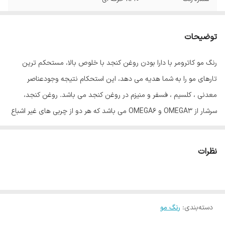
توضیحات
رنگ مو کاترومر با دارا بودن روغن کنجد با خلوص بالا، مستحکم ترین
تارهای مو را به شما هدیه می دهد، این استحکام نتیجه وجودعناصر
معدنی ، کلسیم ، فسفر و منیزم در روغن کنجد می باشد. روغن کنجد،
سرشار از OMEGA3 و OMEGA6 می باشد که هر دو از چربی های غیر اشباع
مفید برای بدن انسان می باشند، و گیسوان را درمقابل رادیکالهای آزاد و
آلودگی های محیطی محافظت می نماید. روغن آلوورا موجود در این رنگ
نظرات
مو باعث ایجاد بالاترین درجه نرمی گیسوان، پس از رنگ نمودن می باشد،
این روغن بعلت دارا بودن اسید چرب همخوان با متابولیسم بدن، کاملاً
جذب تارهای مو گردیده، درخشش و نرمی بی همتایی به گیسوان می
دسته‌بندی
:
رنگ مو
بخشد، روغن جوانه گندم موجود در رنگ مو کاترومر کار تقویت گیسوان را
با اتکا به ویتامینهای B و E موجود در آن به عهده دارد. ویتامین C موجود