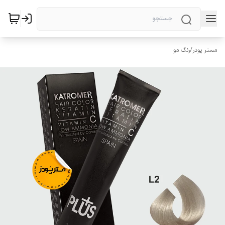
مستر پودر
/
رنگ مو