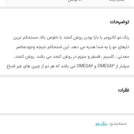
توضیحات
رنگ مو کاترومر با دارا بودن روغن کنجد با خلوص بالا، مستحکم ترین
تارهای مو را به شما هدیه می دهد، این استحکام نتیجه وجودعناصر
معدنی ، کلسیم ، فسفر و منیزم در روغن کنجد می باشد. روغن کنجد،
سرشار از OMEGA3 و OMEGA6 می باشد که هر دو از چربی های غیر اشباع
مفید برای بدن انسان می باشند، و گیسوان را درمقابل رادیکالهای آزاد و
آلودگی های محیطی محافظت می نماید. روغن آلوورا موجود در این رنگ
نظرات
مو باعث ایجاد بالاترین درجه نرمی گیسوان، پس از رنگ نمودن می باشد،
این روغن بعلت دارا بودن اسید چرب همخوان با متابولیسم بدن، کاملاً
جذب تارهای مو گردیده، درخشش و نرمی بی همتایی به گیسوان می
دسته‌بندی
:
رنگ مو
بخشد، روغن جوانه گندم موجود در رنگ مو کاترومر کار تقویت گیسوان را
با اتکا به ویتامینهای B و E موجود در آن به عهده دارد. ویتامین C موجود