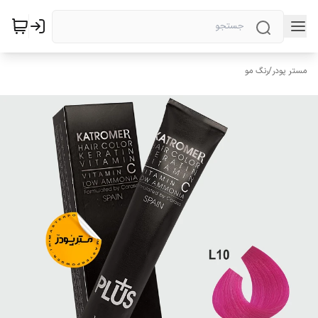
مستر پودر
/
رنگ مو