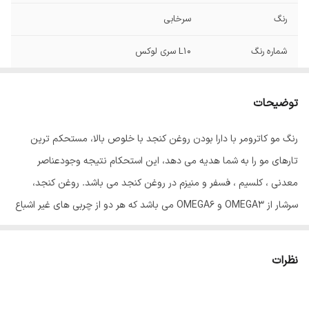
رنگ
سرخابی
شماره رنگ
L10 سری لوکس
توضیحات
رنگ مو کاترومر با دارا بودن روغن کنجد با خلوص بالا، مستحکم ترین
تارهای مو را به شما هدیه می دهد، این استحکام نتیجه وجودعناصر
معدنی ، کلسیم ، فسفر و منیزم در روغن کنجد می باشد. روغن کنجد،
سرشار از OMEGA3 و OMEGA6 می باشد که هر دو از چربی های غیر اشباع
مفید برای بدن انسان می باشند، و گیسوان را درمقابل رادیکالهای آزاد و
آلودگی های محیطی محافظت می نماید. روغن آلوورا موجود در این رنگ
نظرات
مو باعث ایجاد بالاترین درجه نرمی گیسوان، پس از رنگ نمودن می باشد،
این روغن بعلت دارا بودن اسید چرب همخوان با متابولیسم بدن، کاملاً