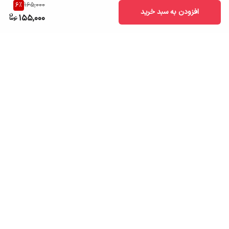
6
%
165,000
افزودن به سبد خرید
155,000
برگشت به بالا
ارسال به سراسر کشور
تضمین اصالت کالا
قیمت قابل رقابت
درگاه پرداخت امن