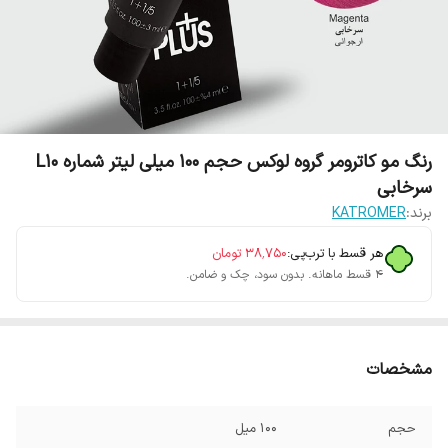
رنگ مو کاترومر گروه لوکس حجم 100 میلی لیتر شماره L10
سرخابی
برند:
KATROMER
هر قسط با ترب‌پی:
۳۸٬۷۵۰
تومان
۴ قسط ماهانه. بدون سود، چک و ضامن.
مشخصات
حجم
100 میل