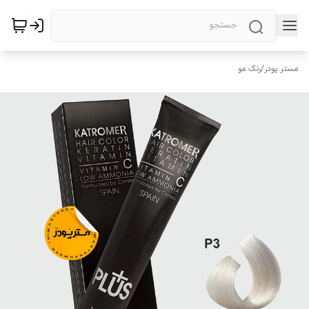
مستر پودر
/
رنگ مو