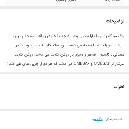
توضیحات
رنگ مو کاترومر با دارا بودن روغن کنجد با خلوص بالا، مستحکم ترین
تارهای مو را به شما هدیه می دهد، این استحکام نتیجه وجودعناصر
معدنی ، کلسیم ، فسفر و منیزم در روغن کنجد می باشد. روغن کنجد،
سرشار از OMEGA3 و OMEGA6 می باشد که هر دو از چربی های غیر اشباع
مفید برای بدن انسان می باشند، و گیسوان را درمقابل رادیکالهای آزاد و
آلودگی های محیطی محافظت می نماید. روغن آلوورا موجود در این رنگ
نظرات
مو باعث ایجاد بالاترین درجه نرمی گیسوان، پس از رنگ نمودن می باشد،
این روغن بعلت دارا بودن اسید چرب همخوان با متابولیسم بدن، کاملاً
جذب تارهای مو گردیده، درخشش و نرمی بی همتایی به گیسوان می
دسته‌بندی
:
رنگ مو
بخشد، روغن جوانه گندم موجود در رنگ مو کاترومر کار تقویت گیسوان را
با اتکا به ویتامینهای B و E موجود در آن به عهده دارد. ویتامین C موجود