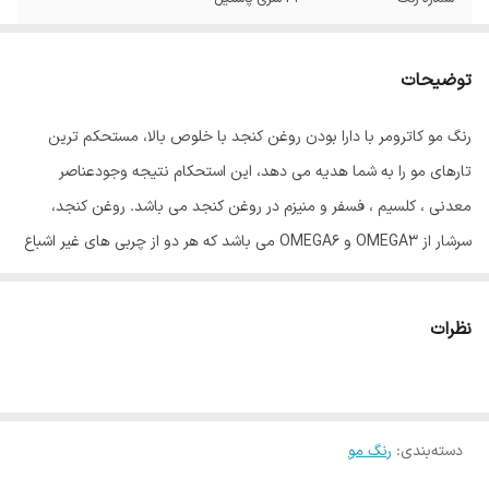
توضیحات
رنگ مو کاترومر با دارا بودن روغن کنجد با خلوص بالا، مستحکم ترین
تارهای مو را به شما هدیه می دهد، این استحکام نتیجه وجودعناصر
معدنی ، کلسیم ، فسفر و منیزم در روغن کنجد می باشد. روغن کنجد،
سرشار از OMEGA3 و OMEGA6 می باشد که هر دو از چربی های غیر اشباع
مفید برای بدن انسان می باشند، و گیسوان را درمقابل رادیکالهای آزاد و
آلودگی های محیطی محافظت می نماید. روغن آلوورا موجود در این رنگ
نظرات
مو باعث ایجاد بالاترین درجه نرمی گیسوان، پس از رنگ نمودن می باشد،
این روغن بعلت دارا بودن اسید چرب همخوان با متابولیسم بدن، کاملاً
جذب تارهای مو گردیده، درخشش و نرمی بی همتایی به گیسوان می
دسته‌بندی
:
رنگ مو
بخشد، روغن جوانه گندم موجود در رنگ مو کاترومر کار تقویت گیسوان را
با اتکا به ویتامینهای B و E موجود در آن به عهده دارد. ویتامین C موجود