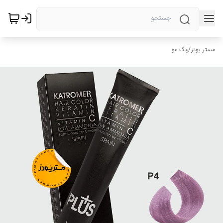
مستر پودر
/
رنگ مو