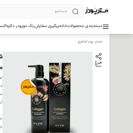
دسته‌بندی محصولات
خانه
پیگیری سفارش
رنگ مو
پودر دکلره
اکسی
مستر پودر
/
شامپو
م
بر
دس
سا
ت
ح
ح