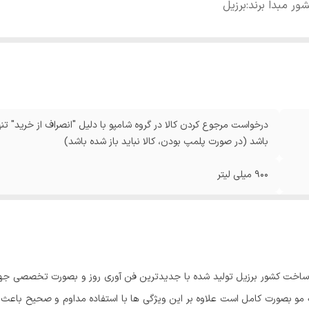
ور مبدا برند
:
برزیل
درخواست مرجوع کردن کالا در گروه شامپو با دلیل "انصراف از خرید" تنه
باشد (در صورت پلمپ بودن، کالا نباید باز شده باشد)
900 میلی لیتر
ویتامین B7 - کلاژن
برزیل
اخت کشور برزیل تولید شده با جدیدترین فن آوری روز و بصورت تخصصی جهت ت
یشه مو بصورت کامل است علاوه بر این ویژگی ها با استفاده مداوم و صحیح باع