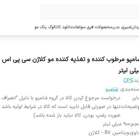
دان
اسپری بدن
محصولات فری سولفات
دانلود کاتالوگ رنگ مو
یلی لیتر
ند:
CPS
ته‌بندی
:
شامپو
یر
درخواست مرجوع کردن کالا در گروه شامپو با دلیل "انصراف ا
وضیحات
:
تنها در صورتی قابل تایید است که کالا در شرایط اولیه باشد 
صورت پلمپ بودن، کالا نباید باز شده باشد)
جم
:
900 میلی لیتر
اوی
:
ویتامین B7 - کلاژن