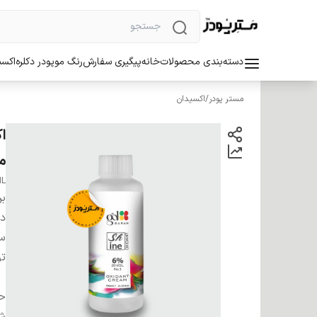
دسته‌بندی محصولات
خانه
پیگیری سفارش
رنگ مو
پودر دکلره
اکسی
مستر پودر
/
اکسیدان
م
ML
بر
دس
سا
ت
ح