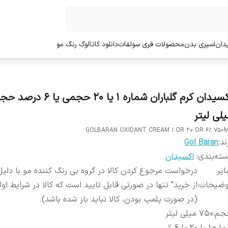
دان
اسپری بدن
محصولات فری سولفات
دانلود کاتالوگ رنگ مو
یلی لیتر
GOLBARAN OXIDANT CREAM 1 OR 20 OR 6% 750
ند:
Gol Baran
ته‌بندی
:
اکسیدان
یر
درخواست مرجوع کردن کالا در گروه بی رنگ کننده مو با دلیل
وضیحات
:
از خرید" تنها در صورتی قابل تایید است که کالا در شرایط اول
(در صورت پلمپ بودن، کالا نباید باز شده باشد).
جم
:
750 میلی لیتر