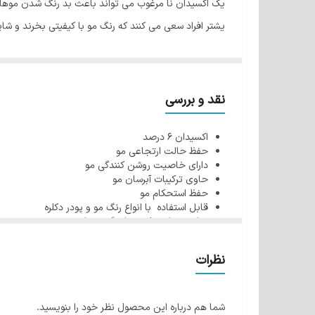
یک اکسیدان نا مرغوب می تواند باعث بد رنگ شدن موها
یشتر افراد سعی می کنند که رنگ مو با کیفیتی بخرند و شا
که
اکسیدان
روی موها می گذارد حتی بیشتر از رنگ مو می
هنگام استفاده و زبری و بد حالتی موها بعد از استفاده ش
از آنجاییکه اکسیدان نقش مهمی در زیبایی رنگ و سلامت م
نقد و بررسی
همیشه در تلاش هستند تا اکسیدان هایی با فرمول برتر و کی
اکسیدان 6 درصد
با توجه به رنگ مو انتخابی و جنس موها شماره اکسیدانی ک
حفظ حالت ارتجاعی مو
شماره 1 یا 20 حجمی و یا 6% استفاده کنید.
دارای خاصیت روشن کنندگی مو
حاوی ترکیبات آبرسان مو
اکسیدان شماره 1 را می توان به عنوان ضعیف ترین شماره نام برد. این اکسیدان توانایی بالایی در روشن کرد موها ندارد و بهتر است برای ترکسیب با رنگ مو استفاده شود.
حفظ استحکام مو
اکسیدان شماره 1 گلباران دارای مواد آبرسان می باشد و باعث خشک شدن موها بعد از استفاده نمی شود. این اکسیدان همچنین ضد سوزش پوست سر می باشد و باعث ایجاد التهاب نمی شود.
قابل استفاده با انواع رنگ مو و پودر دکلره
مناسب برای ترکیب با رنگ موهای تیره
ویژگی های اکسیدان کرم گلباران
مناسب برای موهای نازک و ضعیف
ایجاد کمترین قرمزی روی مو
اکسیدان شماره 1 گلباران حاوی مواد آبرسان 
نظرات
تاثیر سریع
به جا می گذارد
شما هم درباره این محصول نظر خود را بنویسید.