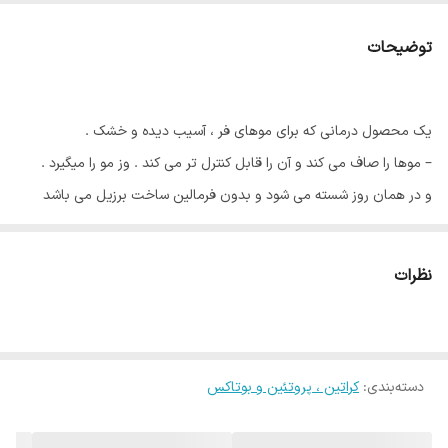
حجم
1400 میل
توضیحات
کشور مبدا برند
برزیل
یک محصول درمانی که برای موهای فر ، آسیب دیده و خشک .
– موها را صاف می کند و آن را قابل کنترل تر می کند . وز مو را میگیرد .
و در همان روز شسته می شود و بدون فرمالین ساخت برزیل می باشد
موجود در حجم 1400 میلی لیتر
طرز استفاده :
نظرات
‌با استفاده از یک شامپوی تمیز کننده یا روشن کننده موهای خود را بشورید.
(شماره1)بعد از شستشو ، موهای خود را ۸۰٪ خشک کنید.
موهای خود را به ۴ قسمت تقسیم کنید. سپس ساقه های مو را توسط قلم
دسته‌بندی
:
به مواد آغشته کنید
کراتین ، پروتئین و بوتاکس
حدود ۴۰ دقیقه مکث نمائید.