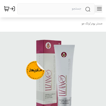
مستر پودر
/
رنگ مو