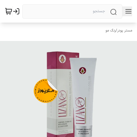
مستر پودر
/
رنگ مو