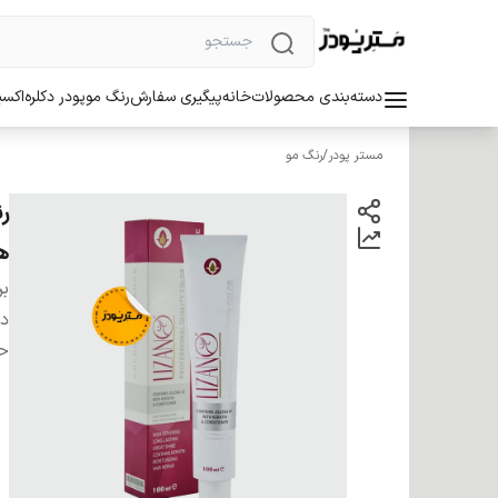
دسته‌بندی محصولات
خانه
پیگیری سفارش
رنگ مو
پودر دکلره
اکسی
مستر پودر
/
رنگ مو
ه
بر
دس
ح