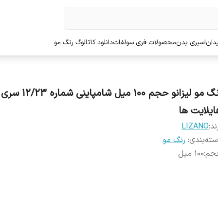
دان
اسپری بدن
محصولات فری سولفات
دانلود کاتالوگ رنگ مو
رنگ مو لیزانو حجم 100 میل شامپاینی شماره 12/23 سری
ایلایت ها
ند:
LIZANO
ته‌بندی
:
رنگ مو
جم
:
100 میل