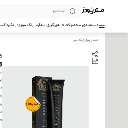
دسته‌بندی محصولات
خانه
پیگیری سفارش
رنگ مو
پودر دکلره
اکسی
مستر پودر
/
رنگ مو
ق
wn
بر
دس
ح
ر
شم
صا