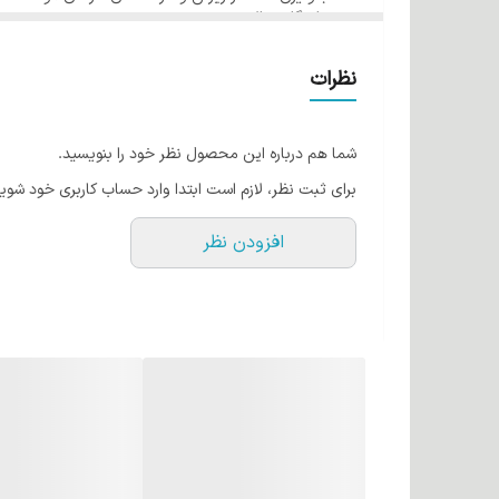
ماندگاری بالا
فرمولاسیون مناسب از کشور آمریکا در رنگ مو ئاوایی ایجاد
حجم 120 میل
گروه طبیعی شماره 5/0 قهوه ای روشن
قابل اجرا می باشد.
نظرات
کراتین مو چیست؟
کراتین یک نوع پروتئین است که بطور طبیعی در موها وجود
شما هم درباره این محصول نظر خود را بنویسید.
حالت دهنده ها آسیب می بیند. رنگ موهای ئاوایی حاوی کر
برای ثبت نظر، لازم است ابتدا وارد حساب کاربری خود شوید
روغن آرگان
افزودن نظر
روغن آرگان به طلای مایع شهرت دارد! این روغن اکسیری 
اکسیدان و لینولئیک اسید است. می‌توان گفت این روغن به
هم تاثیر می گذارد. روغن آرگان به دلیل مواد مغذی که د