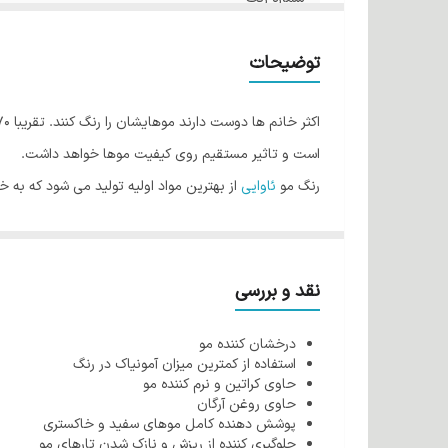
صادر کننده مجوز
توضیحات
است و تاثیر مستقیم روی کیفیت موها خواهد داشت.
رنگ مو
ئاوایی
از بهترین مواد اولیه تولید می شود که به 
فولیکول مو شده و رنگ پذیری مو را افزایش می دهد اما ا
طراحی شده که کمترین میزان آمونیاک را دارند بنابراین هی
کراتین اصلی ترین بخش مو می باشد که بسیار آسیب پذیر 
نقد و بررسی
روغن آرگان می باشند و هنگام استفاده ازآنها نه تنها باع
درخشان کننده مو
از دیگر ویژگی های رنگ مو ئاوایی می توان به وجود نرم ک
استفاده از کمترین میزان آمونیاک در رنگ
رنگ مو ئاوایی به خوبی جذب مو می شود به همین دلیل ای
حاوی کراتین و نرم کننده مو
حاوی روغن آرگان
شرکت طوبی گل در تولید رنگ مو از کراتین مرغوب و با ان
پوشش دهنده کامل موهای سفید و خاکستری
روغن آرگان از خشکی پوست سر جلوگیری می کند.
جلوگیری کننده از ریزش و نازک شدن تارهای مو