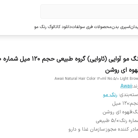
دان
اسپری بدن
محصولات فری سولفات
دانلود کاتالوگ رنگ مو
رنگ مو آ
هوه ای روشن
Awaii Natural Hair Color 120ml No.5/0 Light Bro
ند:
Awaii
ته‌بندی
:
رنگ مو
جم
:
120 میل
نگ
:
قهوه ای روشن
اره رنگ
:
5/0 طبیعی
در کننده مجوز
:
سازمان غذا و دارو