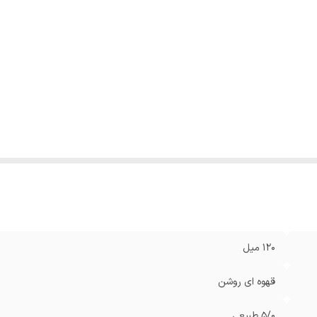
120 میل
قهوه ای روشن
5/0 طبیعی