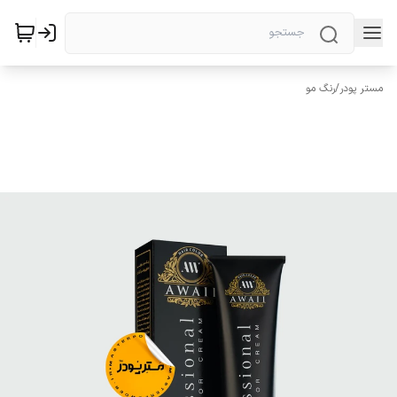
مستر پودر
/
رنگ مو