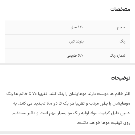
مشخصات
حجم
120 میل
رنگ
بلوند تیره
شماره رنگ
6/0 طبیعی
صادر کننده مجوز
سازمان غذا و دارو
توضیحات
اکثر خانم ها دوست دارند موهایشان را رنگ کنند. تقریبا 70 % خانم ها رنگ
موهایشان را بطور مرتب و تقریبا هر یک تا دو ماه تجدید می کنند. به
همین دلیل کیفیت مواد اولیه رنگ مو بسیار مهم است و تاثیر مستقیم
روی کیفیت موها خواهد داشت.
رنگ مو
ئاوایی
از بهترین مواد اولیه تولید می شود که به خوبی جذب موها