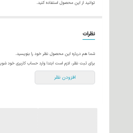
توانید از این محصول استفاده کنید.
این محصول با فرمولاسیون نانو که در ساخت خانواده نانو
از ماندگاری بالاتری برخوردار هستند همچنین کاملا فاقد گاز
نظرات
روش استفاده از بوتاکس امگا زیرو فلپس
۱- ابتدا موها را با شامپوی کلینزینگ (قبل کراتین) به خوبی بشویید، در صورت نیاز این کار را دوباره تکرار کنید.
شما هم درباره این محصول نظر خود را بنویسید.
۲- با حوله آب اضافه موها را بگیرید و موها را کاملا خشک کنید.
برای ثبت نظر، لازم است ابتدا وارد حساب کاربری خود شوید
۳- موها را به چهار قسمت تقسیم کنید، به وسیله قلم رنگ
افزودن نظر
مواد کمک کنید)
۴- بین ۳۰ تا ۵۰ دقیقه به موها استراحت دهید (تایم مکث بسته به ضخامت و آسیب موها دارد)
۵- با آب ولرم موها را آبکشی سطحی کنید.
استحکام و میزان آسیب موها دارد)