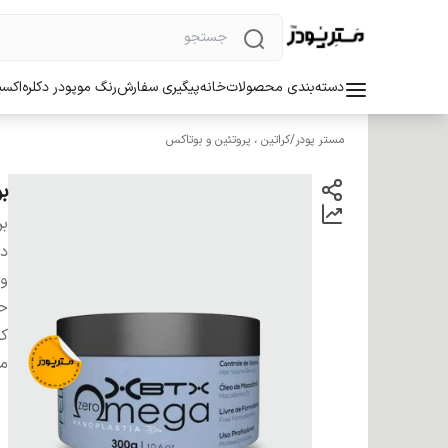
دسته‌بندی محصولات
خانه
پیگیری سفارش
رنگ مو
پودر دکلره
اکسی
مستر پودر
/
کراتین ، پروتئین و بوتاکس
بو
بر
دس
و
ح
کش
من