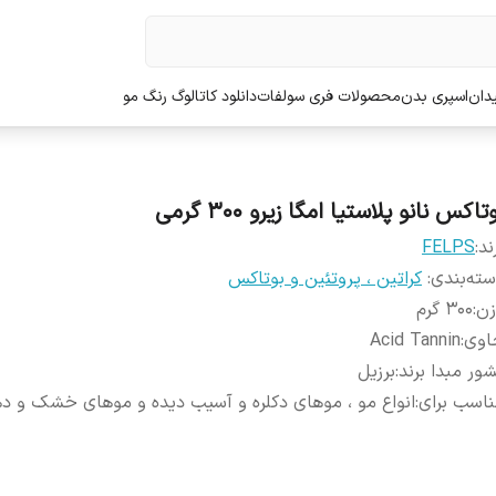
دان
اسپری بدن
محصولات فری سولفات
دانلود کاتالوگ رنگ مو
تاکس نانو پلاستیا امگا زیرو 300 گرمی
ند:
FELPS
ته‌بندی
:
کراتین ، پروتئین و بوتاکس
زن
:
300 گرم
اوی
:
Acid Tannin
ور مبدا برند
:
برزیل
اسب برای
:
انواع مو ، موهای دکلره و آسیب دیده و موهای خشک و ده