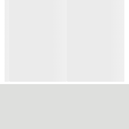
آب رسانی به تمام طول مو
موخوره را کاهش می دهد
صافی و لختی مو