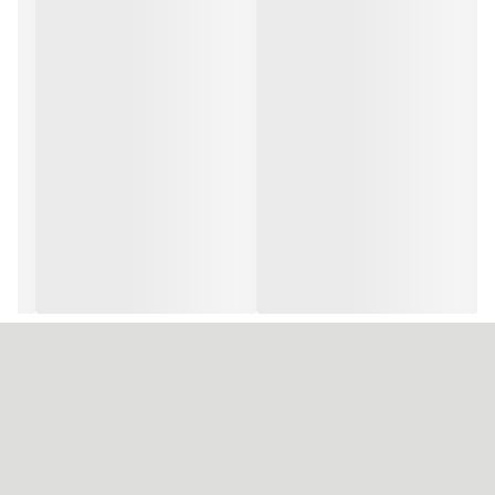
نم داشته باشند مدت ۱۰_۱۵ دقیقه مواد را روی موها مکث می دهیم و
سپس موها را ابکشی میکنیم و براشینگ حرفه ای
در نتیجه موها کاملا احیا میشوند بدون نیاز به اتو
این محصول به عنوان یک درمان فوری شناخته شده که هم در سالن و هم
در منزل قابل استفاده میباشد و ساختار این ماسک از چربی حیوانات و
هسته انواع مرکبات شکل گرفته
وزن این محصول۳۰۰ گرمی و ۱ کیلو گرم میباشد