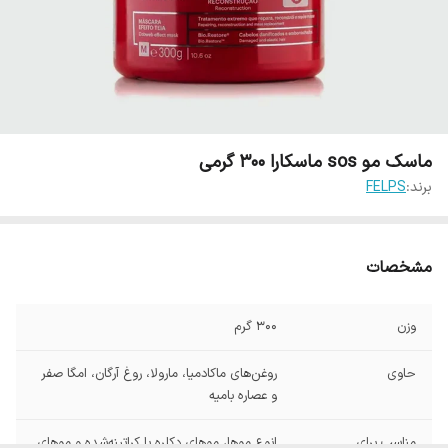
ماسک مو sos ماسکارا 300 گرمی
برند:
FELPS
مشخصات
وزن
300 گرم
حاوی
روغن‌های ماکادمیا، مارولا، روغ آرگان، امگا صفر
و عصاره بامیه
مناسب برای
انوع موها، موهای دکلره یا کراتینه‌شده و موهای