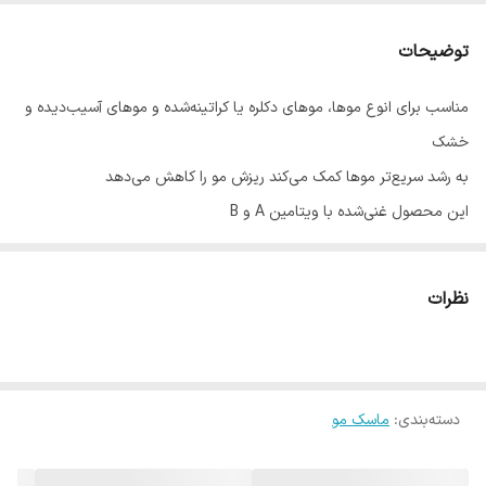
آسیب‌دیده و خشک
توضیحات
کشور مبدا برند
برزیل
مناسب برای انوع موها، موهای دکلره یا کراتینه‌شده و موهای آسیب‌دیده و
خشک
به رشد سریع‌تر موها کمک می‌کند ریزش مو را کاهش می‌دهد
این محصول غنی‌شده با ویتامین A و B
ترکیبی از مواد خارق‌العاده و مغذی برای مو
ریشه مو را تغذیه، قوی، مقاوم و درخشنده‌ می‌کند،
نظرات
تهیه شده از روغن‌های ماکادمیا، مارولا، روغ آرگان، امگا صفر و عصاره بامیه
ماسک sos درمان اورژانسی فلپس بدون اتوکشی
این محصول ماسکارا احیای بالایی دارد و کاملا موها را احیا میکند و کاملا
دسته‌بندی
:
گره ها را باز می کند
ماسک مو
روی موهای شسته شده و تمیز ماسک sos را می زنیم البته موها باید کمی