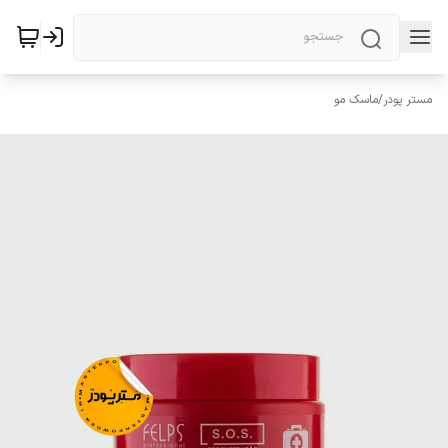
مستر پودر
/
ماسک مو