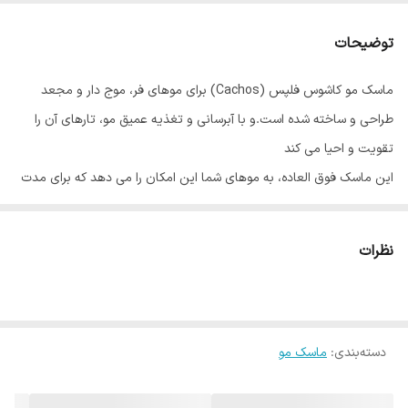
توضیحات
ماسک مو کاشوس فلپس (Cachos) برای موهای فر، موج دار و مجعد
طراحی و ساخته شده است.و با آبرسانی و تغذیه عمیق مو، تارهای آن را
تقویت و احیا می کند
این ماسک فوق العاده، به موهای شما این امکان را می دهد که برای مدت
طولانی تری، با درخشش و جلوه ای طبیعی ثابت بماند. همچنین به رشد و
تقویت مو کمک می کند و از عملکرد رادیکال های آزاد، که باعث کدر بودن و
نظرات
ضعف آن می شوند، جلوگیری می کند.
در ترکیبات این ماسک به طور عمده از روغن آووکادو استفاده شده است.
روغن آووکادو سرشار از ویتامین های A ، B ، C ، D و E، اسیدهای آمینه و
دسته‌بندی
:
ماسک مو
مواد معدنی است. همچنین مغذی و ترمیم کننده آسیب ها بوده و به کنترل
حالت مو کمک می کند.