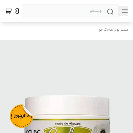
مستر پودر
/
ماسک مو