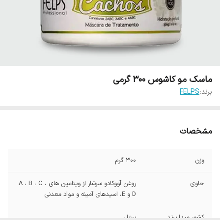
ماسک مو کاشوس 300 گرمی
برند:
FELPS
مشخصات
وزن
300 گرم
حاوی
روغن آووکادو سرشار از ویتامین های A ، B ، C ،
D و E، اسیدهای آمینه و مواد معدنی
کشور مبدا برند
برزیل