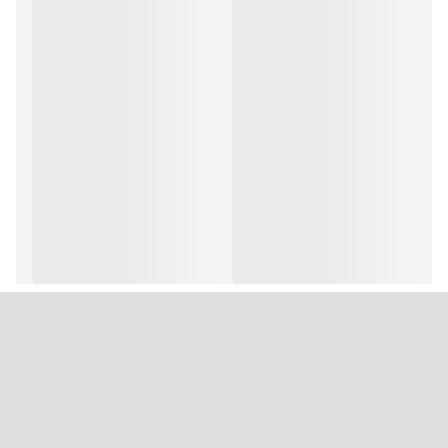
ویژگی‌های ماسک مو کاشوس فلپس (Cachos)
مناسب برای موهای فر
تغذیه ساختار مو
رطوبت رسانی مو و هیدراته کردن آن
درخشش و براقی مو
ایجاد نرمی و لطافت بالا در موها
تقویت فر موها
به موها حالت ابریشمی و نرمی خاصی می دهد.
طریقه ماسک ماسک مو کاشوس فلپس (Cachos)
بر روی موهای تمیز و مرطوب ، ماسک فلپس رو با حفظ فاصله از ریشه
مو قرار داده و اجازه دهید بین پنج دقیقه تا یک ربع بر روی مو بماند.
سپس موها را بگونه ای که مواد به خوبی پاک شود اما حالت سُر و لزجی