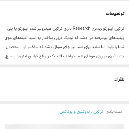
توضیحات
کراتین اینورتو ریسرچ Research دارای کراتین هیدرولیز شده اینورتو یا پلی
پپتیدهای پیشرفته می باشد که نزدیک ترین ساختار به اسید آمینه‎‌های موی
شما را دارد. اما شاید برای شما نیز جای سوال باشد که ساختار این محصول
چه تاثیری بر روی موهای شما خواهد داشت؟ در واقع کراتین اینورتو ریسرچ
به خاطر داشتن ساختار منحصر به فرد خود به موهای آسیب دیده شما
می‎چسبد و باعث ترمیم موهای آسیب دیده می‎شود. این محصول استثنایی
نظرات
علاوه بر ترمیم موهای شما باعث درخشندگی، لطافت، صاف شدن و براق
شدن موهای شما نیز می‎شود. استفاده از این محصول بسیار آسان و سریع
است.
دسته‌بندی
:
کراتین ، پروتئین و بوتاکس
معرفی کراتین اینورتو ریسرچ Research