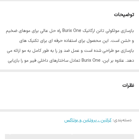
توضیحات
بازسازی مولکولی تانن ارگانیک Burix One راه حل عالی برای موهای ضخیم
و خشن است. این محصول برای استفاده حرفه ای برای تکنیک های
بازسازی مو طراحی شده است و عمل ضد وز را به طور کامل به مو ارائه می
دهد. علاوه بر این، Burix One تعادل ساختارهای داخلی فیبر مو را بازیابی
می‌کند و موهایی سالم‌تر و منظم‌تر را به شما ارایه می‌دهد. Burix One را
امتحان کنید و موهای خود را متحول کنید.
نظرات
فرآیند تانن اسید بوریکس وان چیست ؟
به طور مستقیم برای درمان فیبر مو عمل می کند و پل های پیوند در
ساختار مو را می شکند. همچنین به مهر و موم شدن موها کمک می کند.
دسته‌بندی
:
کراتین ، پروتئین و بوتاکس
سیستم لومینی: مسئول حالت دهنده مو، تراز کردن کوتیکول های فیبر مو
است. با تراز کردن کوتیکول ها، از مو در برابر تهاجمات خارجی نیز محافظت