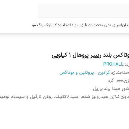
دان
اسپری بدن
محصولات فری سولفات
دانلود کاتالوگ رنگ مو
تاکس بلند ریپیر پروهال 1 کیلویی
ند:
PROHALL
ته‌بندی
:
کراتین ، پروتئین و بوتاکس
زن
:
1000 گرم
ور مبدا برند
:
برزیل
اوی
:
کلاژن هیدرولیز شده، اسید لاکتیک، روغن نارگیل و سیستم لومین