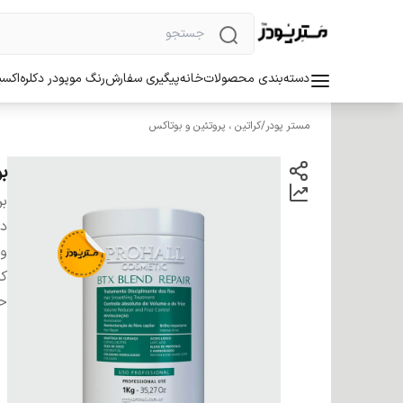
دسته‌بندی محصولات
خانه
پیگیری سفارش
رنگ مو
پودر دکلره
اکسی
مستر پودر
/
کراتین ، پروتئین و بوتاکس
بو
بر
دس
و
کش
ح