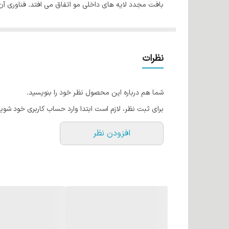
بافت مجدد لایه های داخلی مو اتفاق می افتد. فناوری آن 
موهایی سرشار از شادابی و درخشندگی است.
تعادل pH و لمس ابریشمی
ترکیب بوتاکس بلند ریپیر پروهال با چهار ماده اصلی کلاژن
نظرات
تشکیل می دهند که قادر است 
کند و در نتیجه لمس نرم و ظاهر درخشان را طولانی تر کند
شما هم درباره این محصول نظر خود را بنویسید.
بوتاکس بلند ریپیر پروهال علاوه بر بازسازی نواحی آسیب د
برای ثبت نظر، لازم است ابتدا وارد حساب کاربری خود شوید
یک عمل محافظتی در فناوری خود است که هدف آن دفاع از م
افزودن نظر
اطراف مو ایجاد می کند تا آسیب های بعدی را کاهش دهد. 
مو است.
برخی از مزایای بیشتر ترمیم مخلوط بوتاکس را در زیر مشاه
- آبرسانی عمیق و لمس نرم به مو.
- ترمیم آسیب های اصلی ناشی از مواد شیمیایی و/یا عوا
- عملکرد جوان کننده و مبارزه با رادیکال های آزاد.