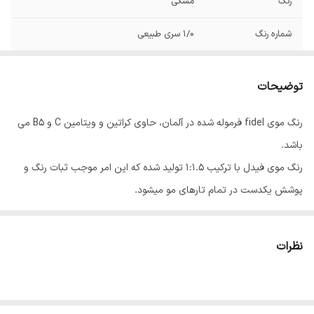
رنگ
مشکی
شماره رنگ
1/0 سری طبیعی
توضیحات
رنگ موی fidel فرموله شده در آلمان، حاوی کراتین و ویتامین C و B5 می
باشد.
رنگ موی فیدل با ترکیب 1:1.5 تولید شده که این امر موجب ثبات رنگ و
پوشش یکدست در تمام تارهای مو میشود.
رنگ موی فیدل در 70 طیف رنگی و 6 واریاسیون، در 17 گروه عرضه می
شود.
نظرات
روش مصرف: 100 میلی لیتر رنگ مو را در ظرفی غیر فلزی ریخته و 150 میلی
لیتر اکسیدان فیدل به آن اضافه نموده و با یکدیگر مخلوط کنید تا ترکیب
یکنواختی به دست آید.