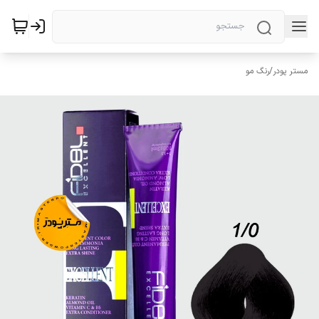
مستر پودر
/
رنگ مو