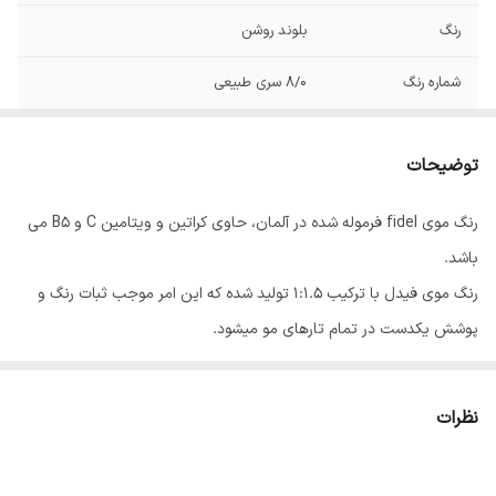
رنگ
بلوند روشن
شماره رنگ
8/0 سری طبیعی
توضیحات
رنگ موی fidel فرموله شده در آلمان، حاوی کراتین و ویتامین C و B5 می
باشد.
رنگ موی فیدل با ترکیب 1:1.5 تولید شده که این امر موجب ثبات رنگ و
پوشش یکدست در تمام تارهای مو میشود.
رنگ موی فیدل در 70 طیف رنگی و 6 واریاسیون، در 17 گروه عرضه می
شود.
نظرات
روش مصرف: 100 میلی لیتر رنگ مو را در ظرفی غیر فلزی ریخته و 150 میلی
لیتر اکسیدان فیدل به آن اضافه نموده و با یکدیگر مخلوط کنید تا ترکیب