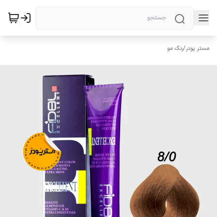
مستر پودر
/
رنگ مو