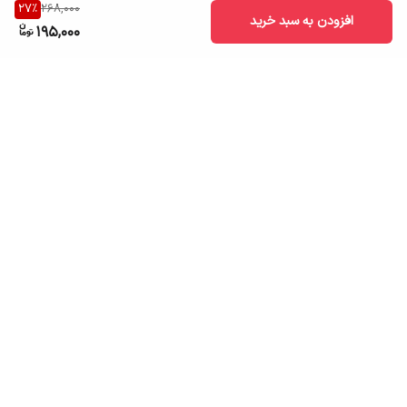
27
%
268,000
افزودن به سبد خرید
195,000
برگشت به بالا
ارسال به سراسر کشور
تضمین اصالت کالا
قیمت قابل رقابت
درگاه پرداخت امن