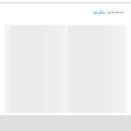
یکنواختی به دست آید.
دسته‌بندی
:
رنگ مو
بسته بندی: این محصول در بسته بندی های 100 میلی لیتری به بازار عرضه
شده است.