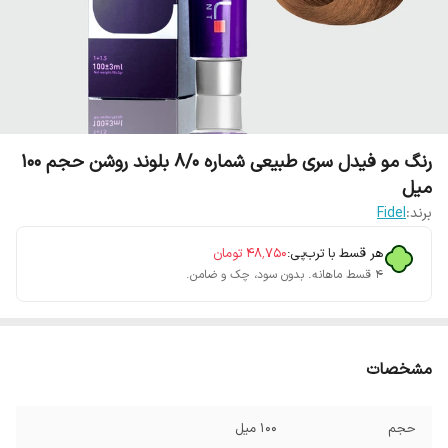
رنگ مو فیدل سری طبیعی شماره 8/0 بلوند روشن حجم 100
میل
برند:
Fidel
هر قسط با ترب‌پی:
۴۸٬۷۵۰
تومان
۴ قسط ماهانه. بدون سود، چک و ضامن.
مشخصات
حجم
100 میل