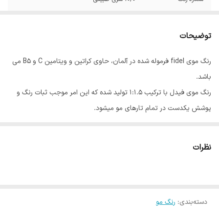
توضیحات
رنگ موی fidel فرموله شده در آلمان، حاوی کراتین و ویتامین C و B5 می
باشد.
رنگ موی فیدل با ترکیب 1:1.5 تولید شده که این امر موجب ثبات رنگ و
پوشش یکدست در تمام تارهای مو میشود.
رنگ موی فیدل در 70 طیف رنگی و 6 واریاسیون، در 17 گروه عرضه می
شود.
نظرات
روش مصرف: 100 میلی لیتر رنگ مو را در ظرفی غیر فلزی ریخته و 150 میلی
لیتر اکسیدان فیدل به آن اضافه نموده و با یکدیگر مخلوط کنید تا ترکیب
یکنواختی به دست آید.
دسته‌بندی
:
رنگ مو
بسته بندی: این محصول در بسته بندی های 100 میلی لیتری به بازار عرضه
شده است.