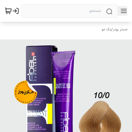
مستر پودر
/
رنگ مو