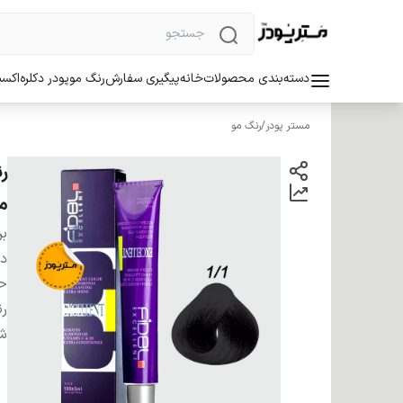
دسته‌بندی محصولات
خانه
پیگیری سفارش
رنگ مو
پودر دکلره
اکسی
مستر پودر
/
رنگ مو
م
بر
دس
ح
ر
شم