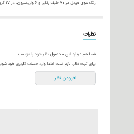
رنگ موی فیدل در 70 طیف رنگی و 6 واریاسیون، در 17 گروه عرضه می شود.
روش مصرف: 100 میلی لیتر رنگ مو را در ظرفی غیر فلزی ریخته و 150 میلی لیتر اکسیدان فیدل به آن اضافه نموده و با یکدیگر مخلوط کنید تا ترکیب یکنواختی به دست آید.
بسته بندی: این محصول در بسته بندی های 100 میلی لیتری به بازار عرضه شده است.
نظرات
شما هم درباره این محصول نظر خود را بنویسید.
برای ثبت نظر، لازم است ابتدا وارد حساب کاربری خود شوید
افزودن نظر