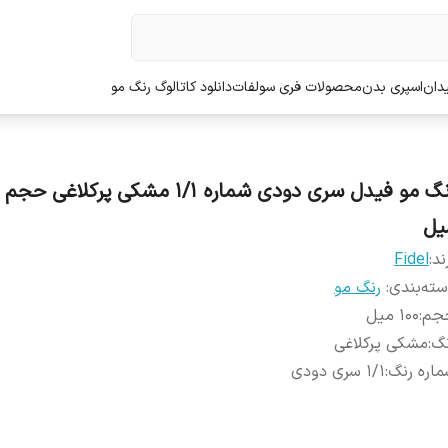
دان
اسپری بدن
محصولات فری سولفات
دانلود کاتالوگ رنگ مو
یل
ند:
Fidel
ته‌بندی
:
رنگ مو
جم
:
100 میل
نگ
:
مشکی پرکلاغی
اره رنگ
:
1/1 سری دودی