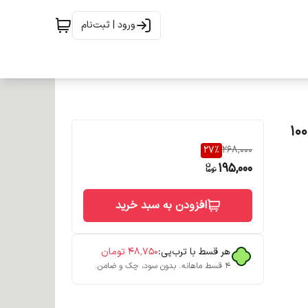
ورود | ثبت‌نام
رنگ مو فیدل سری دودی شماره 1/1 مشکی پرکلاغی حجم 100
27
%
268,000
195,000
افزودن به سبد خرید
هر قسط با ترب‌پی:
۴۸٬۷۵۰
تومان
۴ قسط ماهانه. بدون سود، چک و ضامن.