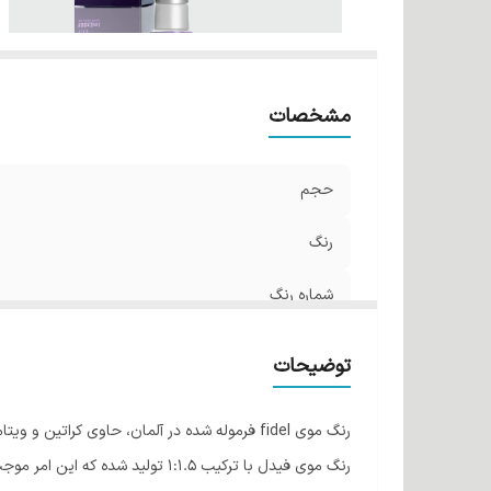
مشخصات
حجم
رنگ
شماره رنگ
توضیحات
رنگ موی fidel فرموله شده در آلمان، حاوی کراتین و ویتامین C و B5 می باشد.
رنگ موی فیدل با ترکیب 1:1.5 تولید شده که این امر موجب ثبات رنگ و پوشش یکدست در تمام تارهای مو میشود.