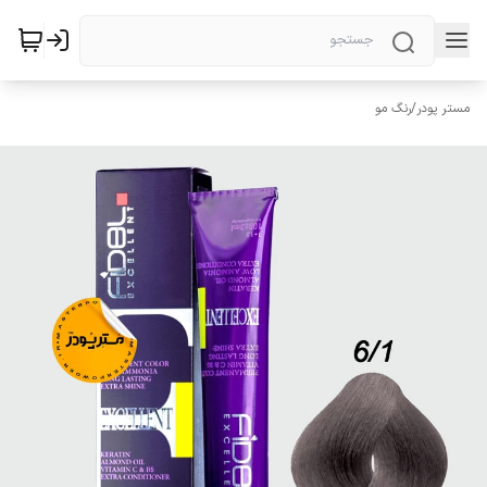
مستر پودر
/
رنگ مو