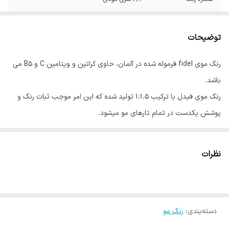
توضیحات
رنگ موی fidel فرموله شده در آلمان، حاوی کراتین و ویتامین C و B5 می
باشد.
رنگ موی فیدل با ترکیب 1:1.5 تولید شده که این امر موجب ثبات رنگ و
پوشش یکدست در تمام تارهای مو میشود.
رنگ موی فیدل در 70 طیف رنگی و 6 واریاسیون، در 17 گروه عرضه می
شود.
نظرات
روش مصرف: 100 میلی لیتر رنگ مو را در ظرفی غیر فلزی ریخته و 150 میلی
لیتر اکسیدان فیدل به آن اضافه نموده و با یکدیگر مخلوط کنید تا ترکیب
یکنواختی به دست آید.
دسته‌بندی
:
رنگ مو
بسته بندی: این محصول در بسته بندی های 100 میلی لیتری به بازار عرضه
شده است.