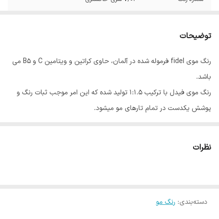
توضیحات
رنگ موی fidel فرموله شده در آلمان، حاوی کراتین و ویتامین C و B5 می
باشد.
رنگ موی فیدل با ترکیب 1:1.5 تولید شده که این امر موجب ثبات رنگ و
پوشش یکدست در تمام تارهای مو میشود.
رنگ موی فیدل در 70 طیف رنگی و 6 واریاسیون، در 17 گروه عرضه می
شود.
نظرات
روش مصرف: 100 میلی لیتر رنگ مو را در ظرفی غیر فلزی ریخته و 150 میلی
لیتر اکسیدان فیدل به آن اضافه نموده و با یکدیگر مخلوط کنید تا ترکیب
یکنواختی به دست آید.
دسته‌بندی
:
رنگ مو
بسته بندی: این محصول در بسته بندی های 100 میلی لیتری به بازار عرضه
شده است.