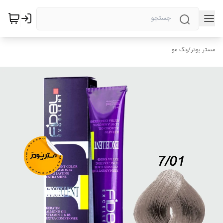
مستر پودر
/
رنگ مو